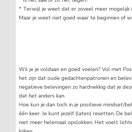
* Is het saai of zit het tegen?
* Terwijl je weet dat er zoveel meer mogelijk i
Maar je weet niet goed waar te beginnen of wat
Wil je je voldaan en goed voelen? Vol met Posi
het zijn dat oude gedachtenpatronen en belevin
negatieve belevingen zo hardnekkig dat je deze 
dat het anders kan.
Hoe kun je dan toch in je positieve mindset/be
één keer. Je kunt jezelf (laten) resetten. De b
niet meer helemaal opslokken. Het voelt lichter
kijken.