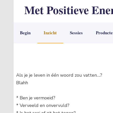
Met Positieve Ene
De weg naar Positief Leven
Begin
Inzicht
Sessies
Producte
Als je je leven in één woord zou vatten….?
Blahh
* Ben je vermoeid?
* Verveeld en onvervuld?