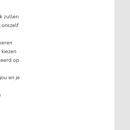
k zullen
 onszelf
 keren
 kiezen
seerd op
ou en je
e