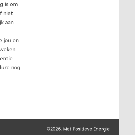
ig is om
f niet
jk aan
e jou en
 weken
uentie
edure nog