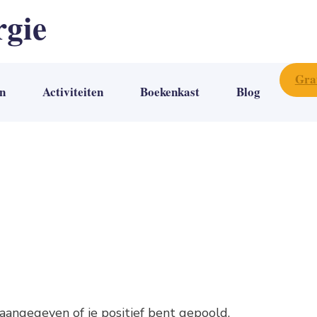
rgie
Gra
n
Activiteiten
Boekenkast
Blog
aangegeven of je positief bent gepoold.