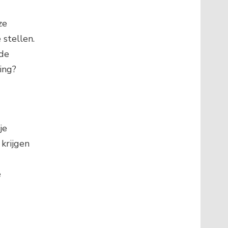
e 
goede richting of heb je vragen over te nemen beslissingen e.d., schroom dan niet om ons je vragen te stellen. 
de 
ing? 
je
krijgen
e