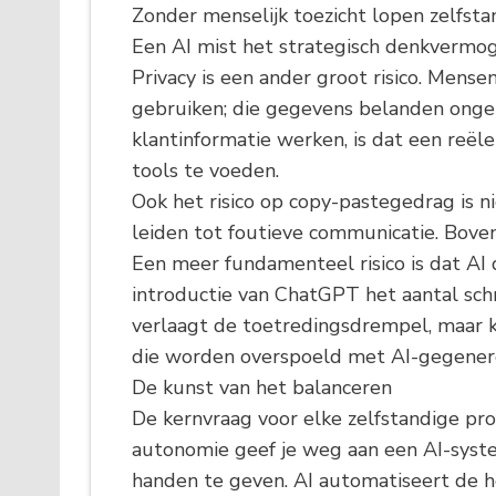
Zonder menselijk toezicht lopen zelfst
Een AI mist het strategisch denkvermo
Privacy is een ander groot risico. Men
gebruiken; die gegevens belanden ongek
klantinformatie werken, is dat een re
tools te voeden.
Ook het risico op copy-pastegedrag is 
leiden tot foutieve communicatie. Bove
Een meer fundamenteel risico is dat AI 
introductie van ChatGPT het aantal sch
verlaagt de toetredingsdrempel, maar 
die worden overspoeld met AI-gegenere
De kunst van het balanceren
De kernvraag voor elke zelfstandige prof
autonomie geef je weg aan een AI-systee
handen te geven. AI automatiseert de he