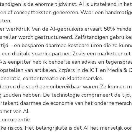
tandigen is de enorme tijdwinst. AI is uitstekend in he
eren of conceptteksten genereren. Waar een handmatig
uten.
inder werkdruk. Van de AI-gebruikers ervaart 58% minde
sneller wordt gestructureerd. Zelfstandigen gebruik
ijd – en besparen daarmee kostbare uren die ze kunn
s een digitale sparringpartner. Zoals een marketeer ui
Als eenpitter heb ik behoefte aan advies en tegenspraa
t opstellen van artikelen. Zzp’ers in de ICT en Media 
neratie, contentcreatie en klantenservice.
deuren die voorheen onbereikbaar waren. Ze kunnen me
 zouden hebben. De technologie comprimeert de tijd, k
 hertekent daarmee de economie van het ondernemersch
omst van AI.
 concurrentie
e risico’s. Het belangrijkste is dat AI het menselijk oo