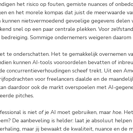
andigen het risico op fouten, gemiste nuances of onbe
gen en het morele kompas dat juist de meerwaarde van
sen kunnen nietsvermoedend gevoelige gegevens delen
end snel op een paar centrale plekken. Voor zelfstan
ële bedreiging. Sommige ondernemers weigeren daarom
niet te onderschatten. Het te gemakkelijk overnemen 
ndien kunnen AI-tools vooroordelen bevatten of inbre
de concurrentieverhoudingen scheef trekt. Uit een Ame
rijfopdrachten voor freelancers daalde en de maandel
kan daardoor ook de markt overspoelen met AI-gegen
erde pitches.
essional is niet
of
je AI moet gebruiken, maar
hoe
. He
m? De aanbeveling is helder: laat je absoluut helpen d
rhaling, maar jij bewaakt de kwaliteit, nuance en de m