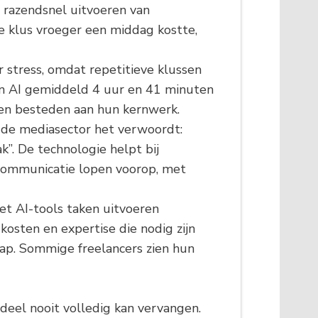
t razendsnel uitvoeren van
e klus vroeger een middag kostte,
r stress, omdat repetitieve klussen
en AI gemiddeld 4 uur en 41 minuten
en besteden aan hun kernwerk.
t de mediasector het verwoordt:
k”. De technologie helpt bij
& Communicatie lopen voorop, met
t AI-tools taken uitvoeren
osten en expertise die nodig zijn
ap. Sommige freelancers zien hun
rdeel nooit volledig kan vervangen.