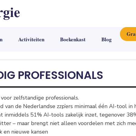
rgie
Gra
n
Activiteiten
Boekenkast
Blog
DIG PROFESSIONALS
s voor zelfstandige professionals.
d van de Nederlandse zzp’ers minimaal één AI-tool in
at inmiddels 51% AI-tools zakelijk inzet, tegenover 38
itter – maar brengt niet alleen voordelen met zich me
uk en nieuwe kansen