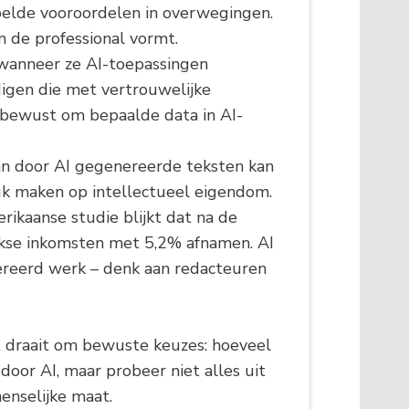
doelde vooroordelen in overwegingen.
 de professional vormt.
 wanneer ze AI-toepassingen
digen die met vertrouwelijke
 bewust om bepaalde data in AI-
van door AI gegenereerde teksten kan
uk maken op intellectueel eigendom.
rikaanse studie blijkt dat na de
ijkse inkomsten met 5,2% afnamen. AI
ereerd werk – denk aan redacteuren
t draait om bewuste keuzes: hoeveel
oor AI, maar probeer niet alles uit
enselijke maat.