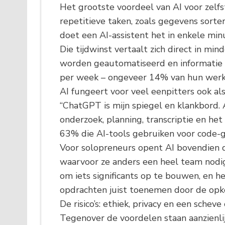
Het grootste voordeel van AI voor zelfs
repetitieve taken, zoals gegevens sort
doet een AI-assistent het in enkele min
Die tijdwinst vertaalt zich direct in m
worden geautomatiseerd en informatie 
per week – ongeveer 14% van hun werkt
AI fungeert voor veel eenpitters ook al
“ChatGPT is mijn spiegel en klankbord. 
onderzoek, planning, transcriptie en he
63% die AI-tools gebruiken voor code-ge
Voor solopreneurs opent AI bovendien 
waarvoor ze anders een heel team nodig
om iets significants op te bouwen, en
opdrachten juist toenemen door de opk
De risico’s: ethiek, privacy en een scheve
Tegenover de voordelen staan aanzienlijk