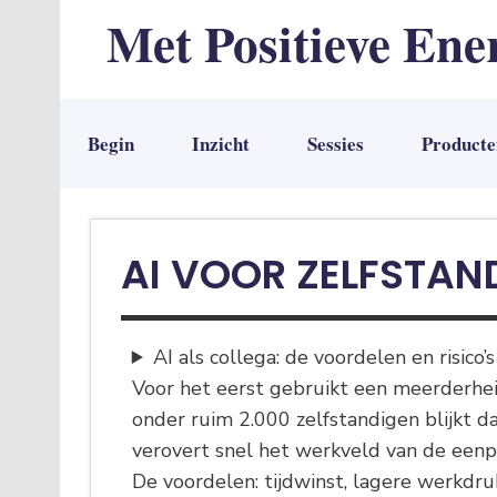
Met Positieve Ene
De weg naar Positief Leven
Begin
Inzicht
Sessies
Producte
AI VOOR ZELFSTAN
AI als collega: de voordelen en risico’
Voor het eerst gebruikt een meerderhei
onder ruim 2.000 zelfstandigen blijkt d
verovert snel het werkveld van de eenp
De voordelen: tijdwinst, lagere werkdr