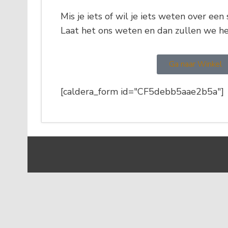
Mis je iets of wil je iets weten over ee
Laat het ons weten en dan zullen we h
Ga naar Winkel
[caldera_form id="CF5debb5aae2b5a"]