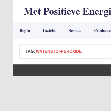
Met Positieve Energ
De weg naar Positief Leven
Begin
Inzicht
Sessies
Producte
TAG:
WATERSTOFPEROXIDE