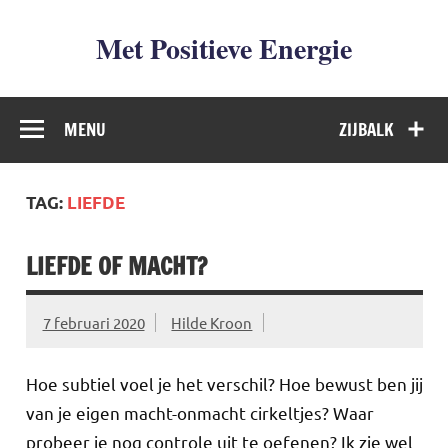
Met Positieve Energie
De weg naar Positief Leven
MENU
ZIJBALK
TAG:
LIEFDE
LIEFDE OF MACHT?
7 februari 2020
Hilde Kroon
Hoe subtiel voel je het verschil? Hoe bewust ben jij
van je eigen macht-onmacht cirkeltjes? Waar
probeer je nog controle uit te oefenen? Ik zie wel