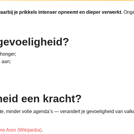
rbij je prikkels intenser opneemt en dieper verwerkt.
Ongev
gevoeligheid?
f honger;
 aan;
heid een kracht?
te, minder volle agenda’s — verandert je gevoeligheid van val
ne Aron (Wikipedia)
.