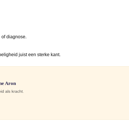
n
 of diagnose.
ligheid juist een sterke kant.
ine Aron
d als kracht.