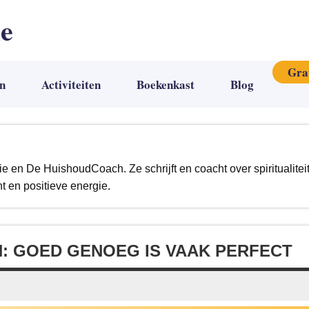
ie
Gra
n
Activiteiten
Boekenkast
Blog
ie en De HuishoudCoach. Ze schrijft en coacht over spiritualitei
t en positieve energie.
: GOED GENOEG IS VAAK PERFECT