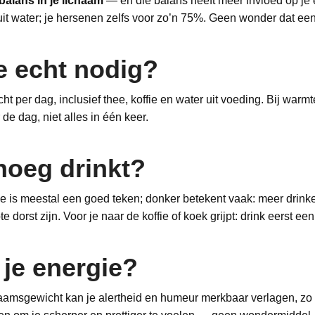
balans in je lichaam
— en die balans heeft meer invloed op j
t water; je hersenen zelfs voor zo’n 75%. Geen wonder dat een 
e echt nodig?
cht per dag, inclusief thee, koffie en water uit voeding. Bij war
 de dag, niet alles in één keer.
noeg drinkt?
ine is meestal een goed teken; donker betekent vaak: meer drink
e dorst zijn. Voor je naar de koffie of koek grijpt: drink eerst e
 je energie?
haamsgewicht kan je alertheid en humeur merkbaar verlagen, zo b