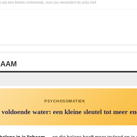
 wij een kleine commissie, voor jou verandert de prijs niet.
HAAM
PSYCHOSOMATIEK
 voldoende water: een kleine sleutel tot meer en