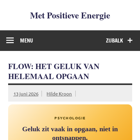
Met Positieve Energie
De weg naar Positief Leven
MENU
ZIJBALK
FLOW: HET GELUK VAN
HELEMAAL OPGAAN
13 juni 2026
Hilde Kroon
PSYCHOLOGIE
Geluk zit vaak in opgaan, niet in
ontsnappen.