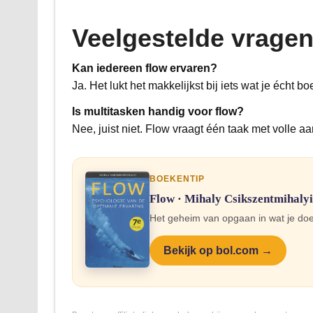
Veelgestelde vrage
Kan iedereen flow ervaren?
Ja. Het lukt het makkelijkst bij iets wat je écht b
Is multitasken handig voor flow?
Nee, juist niet. Flow vraagt één taak met volle a
BOEKENTIP
Flow · Mihaly Csikszentmihalyi
Het geheim van opgaan in wat je doet
Bekijk op bol.com →