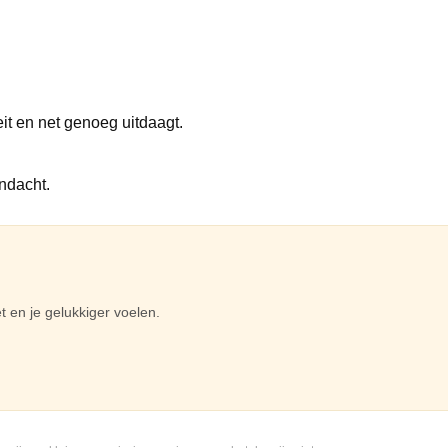
n
oeit en net genoeg uitdaagt.
andacht.
 en je gelukkiger voelen.