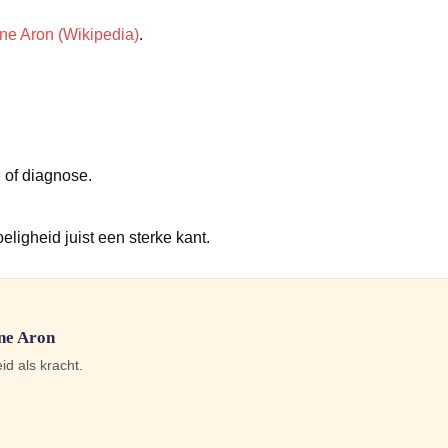
ne Aron (Wikipedia)
.
n
 of diagnose.
ligheid juist een sterke kant.
ine Aron
d als kracht.