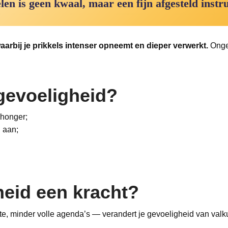
len is geen kwaal, maar een fijn afgesteld instr
rbij je prikkels intenser opneemt en dieper verwerkt.
Ongev
gevoeligheid?
f honger;
 aan;
heid een kracht?
te, minder volle agenda’s — verandert je gevoeligheid van val