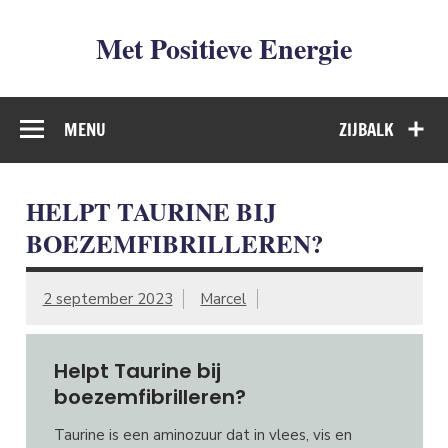
Met Positieve Energie
De weg naar Positief Leven
MENU
ZIJBALK
HELPT TAURINE BIJ
BOEZEMFIBRILLEREN?
2 september 2023
Marcel
Helpt Taurine bij
boezemfibrilleren?
Taurine is een aminozuur dat in vlees, vis en