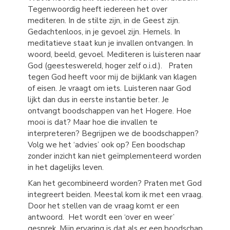
Tegenwoordig heeft iedereen het over
mediteren. In de stilte zijn, in de Geest zijn.
Gedachtenloos, in je gevoel zijn. Hemels. In
meditatieve staat kun je invallen ontvangen. In
woord, beeld, gevoel. Mediteren is luisteren naar
God (geesteswereld, hoger zelf o.i.d.). Praten
tegen God heeft voor mij de bijklank van klagen
of eisen. Je vraagt om iets. Luisteren naar God
lijkt dan dus in eerste instantie beter. Je
ontvangt boodschappen van het Hogere. Hoe
mooi is dat? Maar hoe die invallen te
interpreteren? Begrijpen we de boodschappen?
Volg we het ‘advies’ ook op? Een boodschap
zonder inzicht kan niet geïmplementeerd worden
in het dagelijks leven.
Kan het gecombineerd worden? Praten met God
integreert beiden. Meestal kom ik met een vraag.
Door het stellen van de vraag komt er een
antwoord. Het wordt een ‘over en weer’
gesprek. Mijn ervaring is dat als er een boodschap